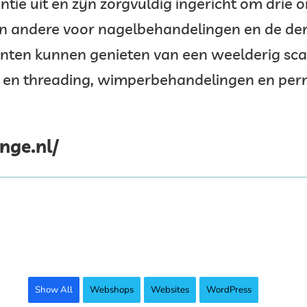
ntie uit en zijn zorgvuldig ingericht om drie
een andere voor nagelbehandelingen en de de
nten kunnen genieten van een weelderig sc
n en threading, wimperbehandelingen en pe
nge.nl/
Show All
Webshops
Websites
WordPress