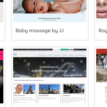
Baby massage by JJ
Roy