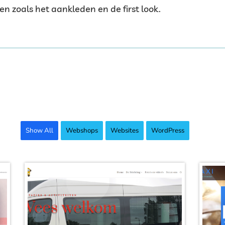
zoals het aankleden en de first look.
Show All
Webshops
Websites
WordPress