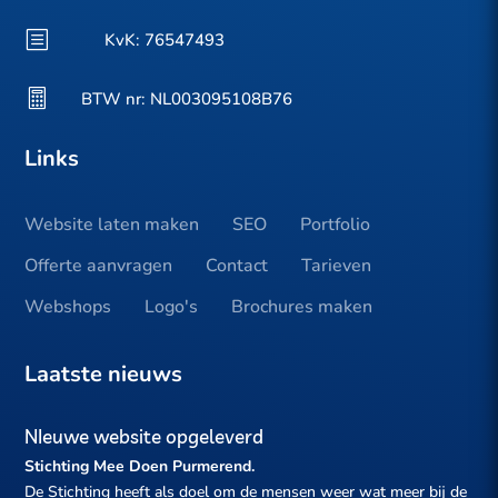
b
KvK:
76547493

BTW nr: NL003095108B76
Links
Website laten maken
SEO
Portfolio
Offerte aanvragen
Contact
Tarieven
Webshops
Logo's
Brochures maken
Laatste nieuws
NIeuwe website opgeleverd
Stichting Mee Doen Purmerend.
De Stichting heeft als doel om de mensen weer wat meer bij de