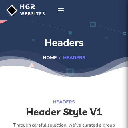
Headers
HOME
HEADERS
HEADERS
Header Style V1
Through careful selection, we’ve curated a group