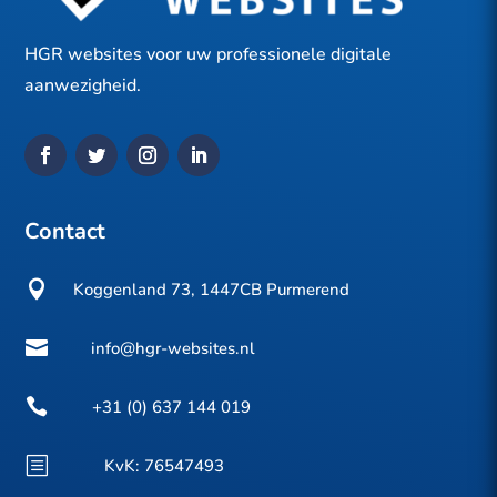
HGR websites voor uw professionele digitale
aanwezigheid.
Contact

Koggenland 73, 1447CB Purmerend

info@hgr-websites.nl

+31 (0) 637 144 019
b
KvK:
76547493