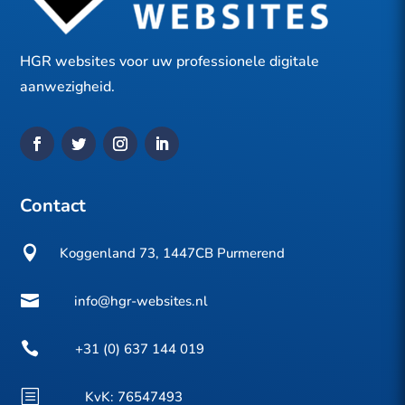
HGR websites voor uw professionele digitale
aanwezigheid.
Contact

Koggenland 73, 1447CB Purmerend

info@hgr-websites.nl

+31 (0) 637 144 019
b
KvK:
76547493